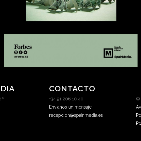
DIA
CONTACTO
4ª
+34 91 206 10 40
©
Envíanos un mensaje
Av
recepcion@spainmedia.es
Po
Po