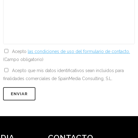
Acepto
las condiciones de uso del formulario de contacto.
(Campo obligatorio)
Acepto que mis datos identificativos sean incluidos para
finalidades comerciales de SpainMedia Consulting, S.L.
DIA
CONTACTO