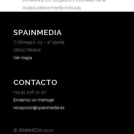
someterá a los Juzgados y tribunales de la
ciudad anteriormente indicada.
SPAINMEDIA
C/Almagro, 23 – 4ª planta
28010 Madrid
Ver mapa
CONTACTO
+34 91 206 10 40
Envíanos un mensaje
recepcion@spainmedia.es
© SPAINMEDIA 2020