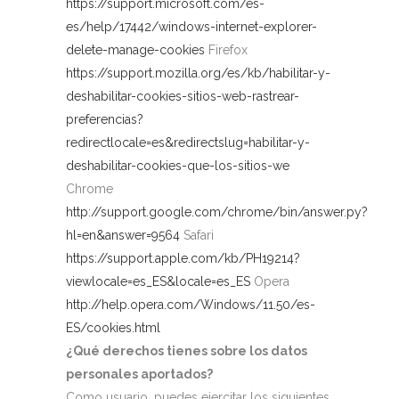
https://support.microsoft.com/es-
es/help/17442/windows-internet-explorer-
delete-manage-cookies
Firefox
https://support.mozilla.org/es/kb/habilitar-y-
deshabilitar-cookies-sitios-web-rastrear-
preferencias?
redirectlocale=es&redirectslug=habilitar-y-
deshabilitar-cookies-que-los-sitios-we
Chrome
http://support.google.com/chrome/bin/answer.py?
hl=en&answer=9564
Safari
https://support.apple.com/kb/PH19214?
viewlocale=es_ES&locale=es_ES
Opera
http://help.opera.com/Windows/11.50/es-
ES/cookies.html
¿Qué derechos tienes sobre los datos
personales aportados?
Como usuario, puedes ejercitar los siguientes