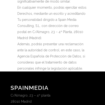
significativamente de modo similar.
En cualquier momento, podrás ejercitar estos
Derechos, mediante un escrito y acreditando
Tu personalidad dirigido a Spain Media
Consulting, S.L. con dirección de correo
postal en C/Almagro, 23 – 4ª Planta, 28010
Madrid (Madrid).
Además, podrás presentar una reclamación
ante la autoridad de control, en este caso, la
Agencia Española de Protección de Datos, si
consideras que el tratamiento de datos
personales infringe la legislación aplicable.
SPAINMEDIA
C/Almagro, 23 – 4ª planta
28010 Madrid