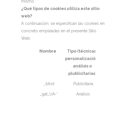
mismo.
¿Qué tipos de cookies utiliza este sitio
web?
A continuación, se especifican las cookies en
concreto empleadas en el presente Sitio
Web:
Nombre
Tipo (técnicas,
Duración
personalización,
análisis o
plublicitarias)
_btrid
Publicitaria
1 año
_gat_UA-*
Análisis
1
E
minuto
d