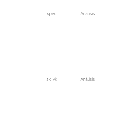
spvc
Análisis
30
E
minutos
sk, vk
Análisis
2 años
E