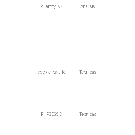
clientify_vk
Análisis
1
E
minuto
cookie_cart_id
Técnicas
W
p
i
PHPSESSID
Técnicas
p