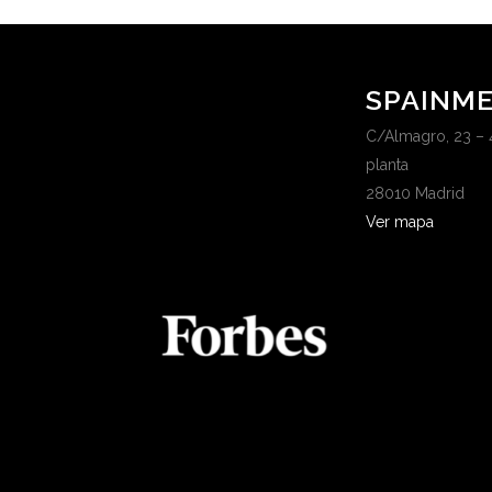
SPAINME
C/Almagro, 23 – 
planta
28010 Madrid
Ver mapa