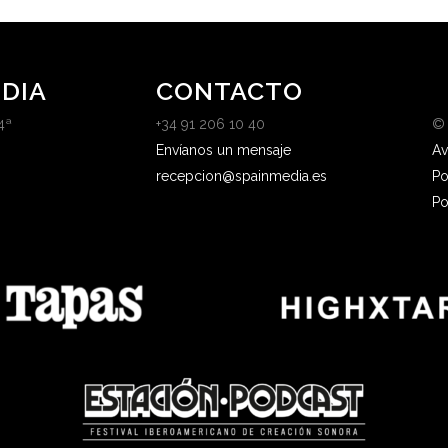
DIA
CONTACTO
4ª
+34 91 206 10 40
©
Envíanos un mensaje
Av
recepcion@spainmedia.es
Po
Po