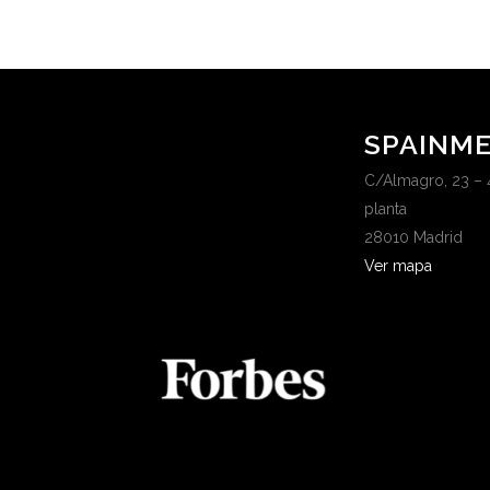
SPAINME
C/Almagro, 23 – 
planta
28010 Madrid
Ver mapa