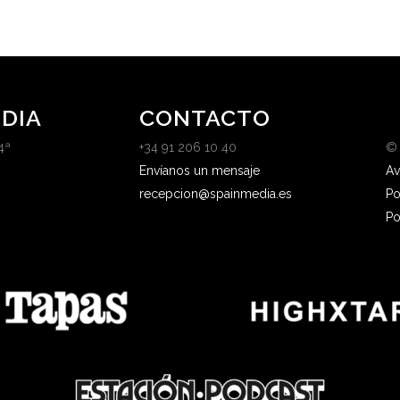
DIA
CONTACTO
4ª
+34 91 206 10 40
©
Envíanos un mensaje
Av
recepcion@spainmedia.es
Po
Po