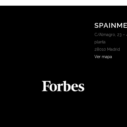
SPAINME
C/Almagro, 23 – 
planta
28010 Madrid
Ver mapa