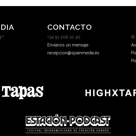
DIA
CONTACTO
4ª
+34 91 206 10 40
©
Envíanos un mensaje
Av
recepcion@spainmedia.es
Po
Po