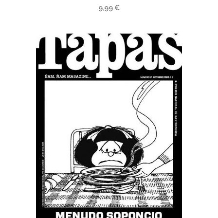
9,99
€