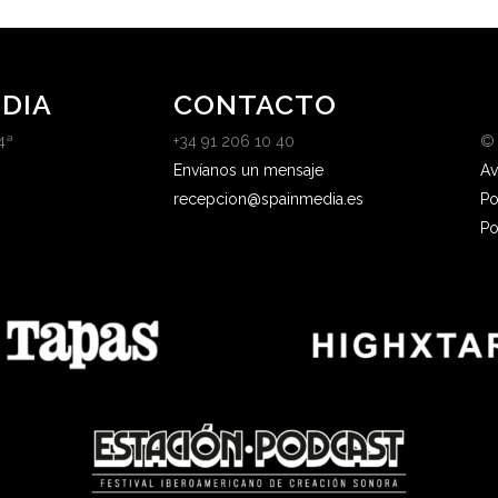
DIA
CONTACTO
4ª
+34 91 206 10 40
©
Envíanos un mensaje
Av
recepcion@spainmedia.es
Po
Po