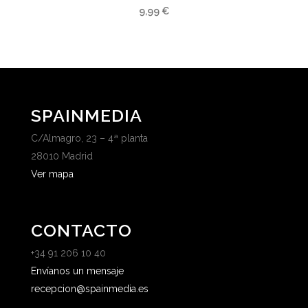
9,99
€
SPAINMEDIA
C/Almagro, 23 – 4ª planta
28010 Madrid
Ver mapa
CONTACTO
+34 91 206 10 40
Envíanos un mensaje
recepcion@spainmedia.es