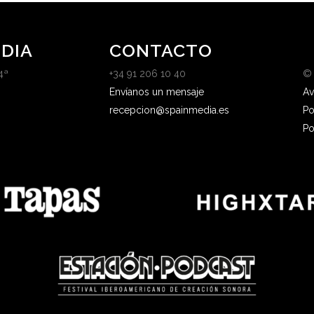
DIA
CONTACTO
4ª
+34 91 206 10 40
©
Envíanos un mensaje
Av
recepcion@spainmedia.es
Po
Po