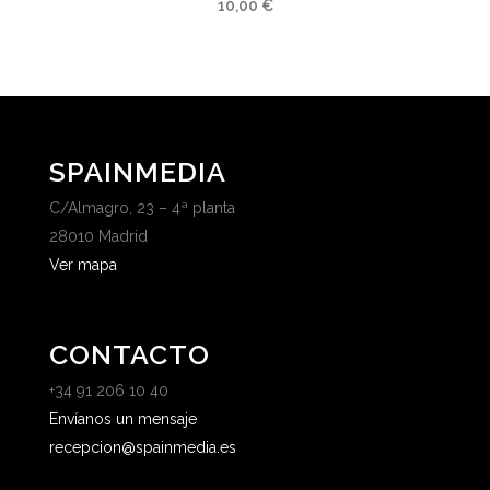
10,00
€
SPAINMEDIA
C/Almagro, 23 – 4ª planta
28010 Madrid
Ver mapa
CONTACTO
+34 91 206 10 40
Envíanos un mensaje
recepcion@spainmedia.es