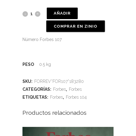
AÑADIR
COMPRAR EN ZINIO
Número Forbes 107
PESO
0.5 kg
SKU:
FORREV*FOR107*183280
CATEGORÍAS:
Forbes
,
Forbes
ETIQUETAS:
Forbes
,
Forbes 104
Productos relacionados