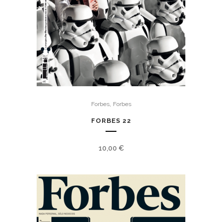
,
Forbes
Forbes
FORBES 22
10,00
€