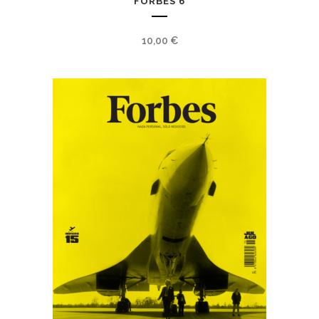
FORBES 6
10,00
€