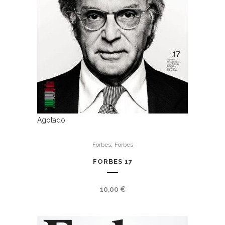
Agotado
,
Forbes
Forbes
FORBES 17
10,00
€