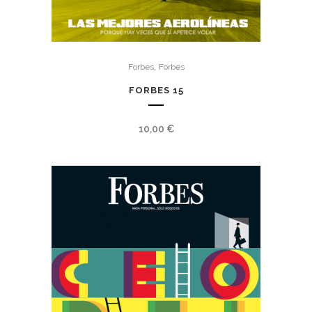
,
Forbes
Forbes
FORBES 15
10,00
€