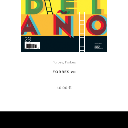
,
Forbes
Forbes
FORBES 20
10,00
€