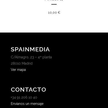
10,00
€
SPAINMEDIA
C/Almagro, 23 – 4ª planta
28010 Madrid
Ver mapa
CONTACTO
+34 91 206 10 40
Envíanos un mensaje