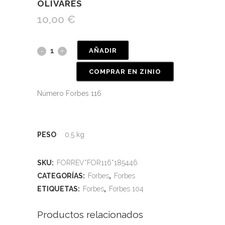
OLIVARES
10,00
€
AÑADIR
COMPRAR EN ZINIO
Número Forbes 116
PESO
0.5 kg
SKU:
FORREV*FOR116*185446
CATEGORÍAS:
Forbes
,
Forbes
ETIQUETAS:
Forbes
,
Forbes 104
Productos relacionados