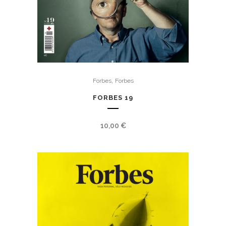
,
Forbes
Forbes
FORBES 19
10,00
€