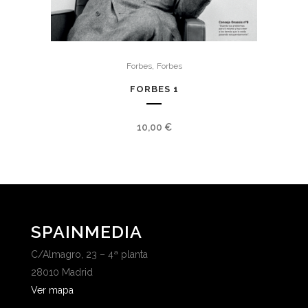
,
Forbes
Forbes
FORBES 1
10,00
€
SPAINMEDIA
C/Almagro, 23 – 4ª planta
28010 Madrid
Ver mapa