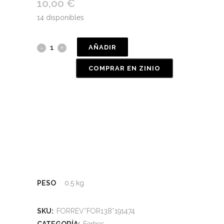
10,00
€
14 disponibles
AÑADIR
COMPRAR EN ZINIO
PESO
0.5 kg
SKU:
FORREV*FOR138*191474