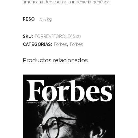
americana dedicada a la ingeniería genética.
PESO
0.5 kg
SKU:
FORREV*FOROLD*6127
CATEGORÍAS:
Forbes
,
Forbes
Productos relacionados