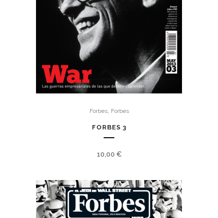
,
Forbes
Forbes
FORBES 3
10,00
€