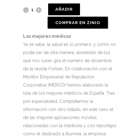
AÑADIR
COMPRAR EN ZINIO
Los mejores médicos
Ya se sabe, la salud es lo primero, y como no
podía ser de otra manera, alrededor de los
que nos curan gira el número de diciembre
de la revista Forbes. En colaboración con el
Monitor Empresarial de Reputación
Corporativa (MERCO) hemos elaborado la
lista de los mejores médicos de España. Tres
por especialidad. Completamos la
información con otro listado, en este caso el
de las mejores aplicaciones móviles
relacionadas con la medicina y con reportajes
como el dedicado a Illumina, la empresa