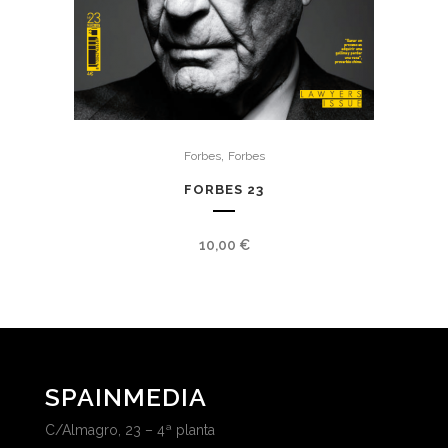
,
Forbes
Forbes
FORBES 23
10,00
€
SPAINMEDIA
C/Almagro, 23 – 4ª planta