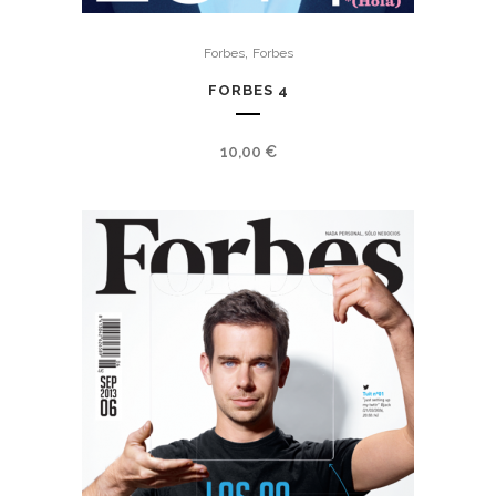
,
Forbes
Forbes
FORBES 4
10,00
€