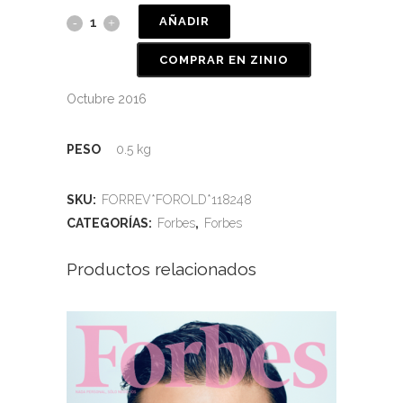
AÑADIR
COMPRAR EN ZINIO
Octubre 2016
PESO
0.5 kg
SKU:
FORREV*FOROLD*118248
CATEGORÍAS:
Forbes
,
Forbes
Productos relacionados