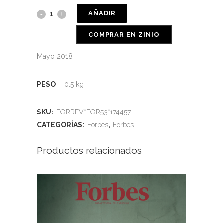
AÑADIR
COMPRAR EN ZINIO
Mayo 2018
PESO
0.5 kg
SKU:
FORREV*FOR53*174457
CATEGORÍAS:
Forbes
,
Forbes
Productos relacionados