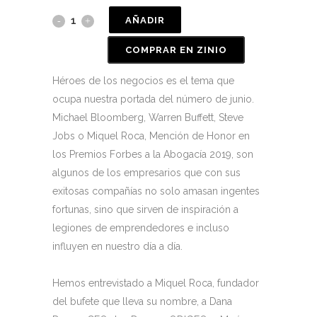
AÑADIR
COMPRAR EN ZINIO
Héroes de los negocios es el tema que
ocupa nuestra portada del número de junio.
Michael Bloomberg, Warren Buffett, Steve
Jobs o Miquel Roca, Mención de Honor en
los Premios Forbes a la Abogacía 2019, son
algunos de los empresarios que con sus
exitosas compañías no solo amasan ingentes
fortunas, sino que sirven de inspiración a
legiones de emprendedores e incluso
influyen en nuestro día a día.
Hemos entrevistado a Miquel Roca, fundador
del bufete que lleva su nombre, a Dana