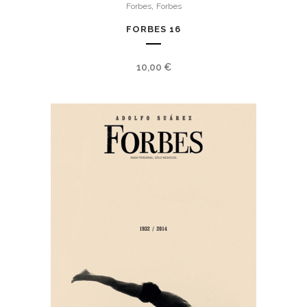
,
Forbes
Forbes
FORBES 16
10,00
€