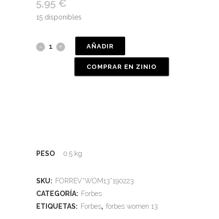
5,95
€
15 disponibles
AÑADIR
COMPRAR EN ZINIO
PESO
0.5 kg
SKU:
FORREV*WOM13*190223
CATEGORÍA:
Forbes
ETIQUETAS:
Forbes
,
forbes women 13