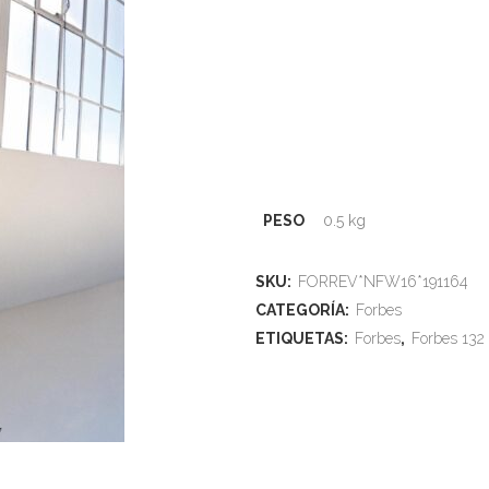
PESO
0.5 kg
SKU:
FORREV*NFW16*191164
CATEGORÍA:
Forbes
ETIQUETAS:
Forbes
,
Forbes 132