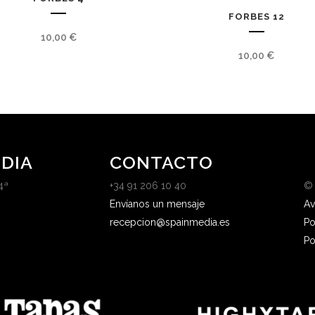
FORBES 12
10,00
€
10,00
€
DIA
CONTACTO
4ª
+34 91 206 10 40
©
Envíanos un mensaje
Av
recepcion@spainmedia.es
Po
Po