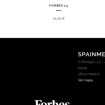
FORBES 14
10,00
€
SPAINME
C/Almagro, 23 – 
planta
28010 Madrid
Ver mapa