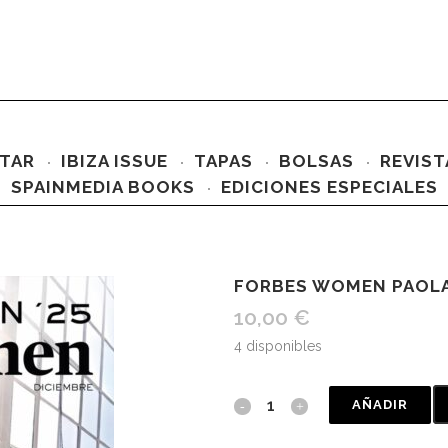
TAR
IBIZA ISSUE
TAPAS
BOLSAS
REVIST
SPAINMEDIA BOOKS
EDICIONES ESPECIALES
FORBES WOMEN PAOLA
10,00
€
4 disponibles
AÑADIR