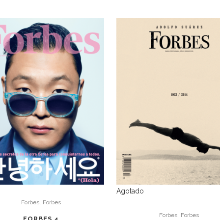
Agotado
,
Forbes
Forbes
,
Forbes
Forbes
FORBES 4