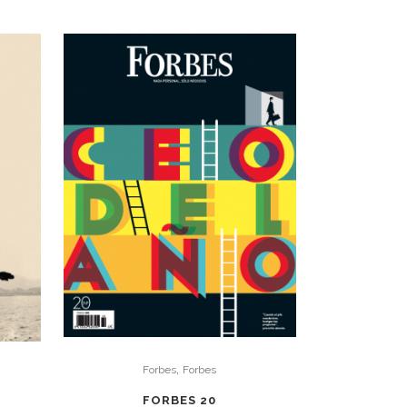
,
Forbes
Forbes
FORBES 20