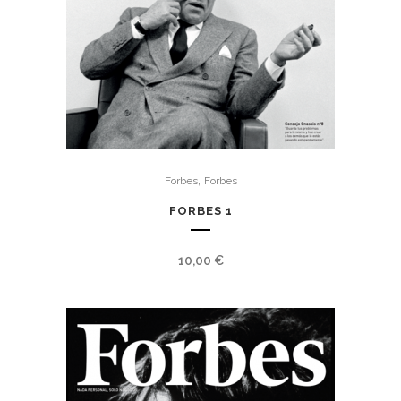
,
Forbes
Forbes
FORBES 1
10,00
€