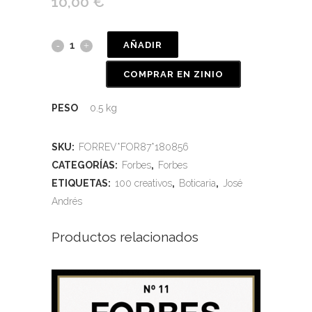
10,00
€
AÑADIR
COMPRAR EN ZINIO
PESO
0.5 kg
SKU:
FORREV*FOR87*180856
CATEGORÍAS:
Forbes
,
Forbes
ETIQUETAS:
100 creativos
,
Boticaria
,
José
Andrés
Productos relacionados