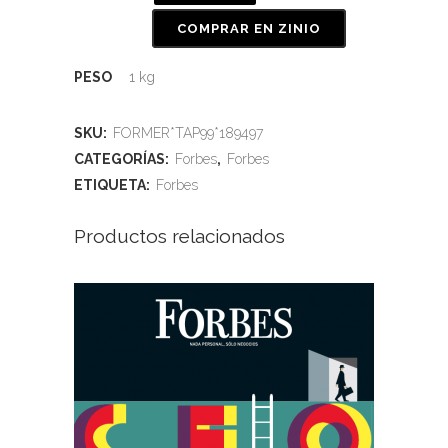
COMPRAR EN ZINIO
PESO
1 kg
SKU:
FORMER*TAP99*189497
CATEGORÍAS:
Forbes
,
Forbes
ETIQUETA:
Forbes
Productos relacionados