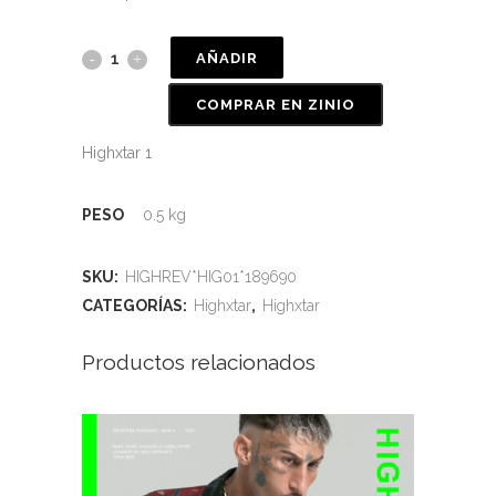
AÑADIR
COMPRAR EN ZINIO
Highxtar 1
PESO
0.5 kg
SKU:
HIGHREV*HIG01*189690
CATEGORÍAS:
Highxtar
,
Highxtar
Productos relacionados