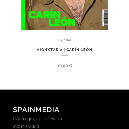
Highxtar
HIGHXTAR 2 | CARÍN LEÓN
10,00
€
SPAINMEDIA
C/Almagro, 23 – 4ª planta
28010 Madrid