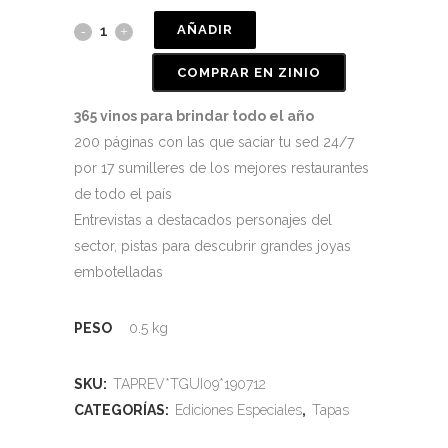
AÑADIR
COMPRAR EN ZINIO
365 vinos para brindar todo el año
200 páginas con las que saciar tu sed 24/7
por 17 sumilleres de los mejores restaurantes
de todo el país
Entrevistas a destacados personajes del
sector, pistas para descubrir grandes joyas
embotelladas
PESO
0.5 kg
SKU:
TAPREV*TGUI09*190712
CATEGORÍAS:
Ediciones Especiales
,
Tapas