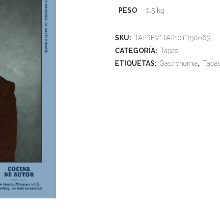
PESO
0.5 kg
SKU:
TAPREV*TAP101*190063
CATEGORÍA:
Tapas
ETIQUETAS:
Gastronomía
,
Tapa