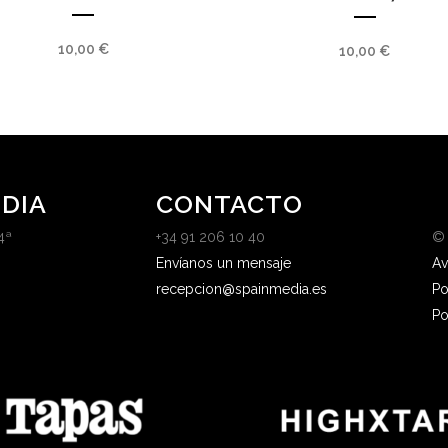
10,00
€
10,00
€
DIA
CONTACTO
4ª
+34 91 206 10 40
©
Envíanos un mensaje
Av
recepcion@spainmedia.es
Po
Po