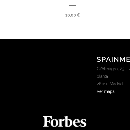
10,00
€
SPAINME
C/Almagro, 23 – 
planta
28010 Madrid
Ver mapa