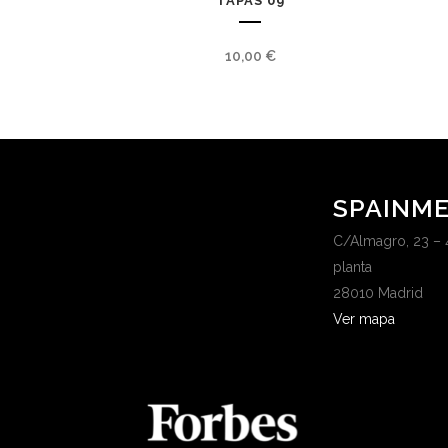
TAPAS 09
10,00
€
SPAINME
C/Almagro, 23 – 
planta
28010 Madrid
Ver mapa