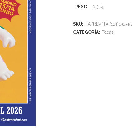
PESO
0.5 kg
SKU:
TAPREV*TAP114*191545
CATEGORÍA:
Tapas