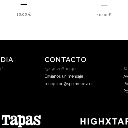
10,00
€
10,00
€
DIA
CONTACTO
4ª
+34 91 206 10 40
©
Envíanos un mensaje
Av
recepcion@spainmedia.es
Po
Po