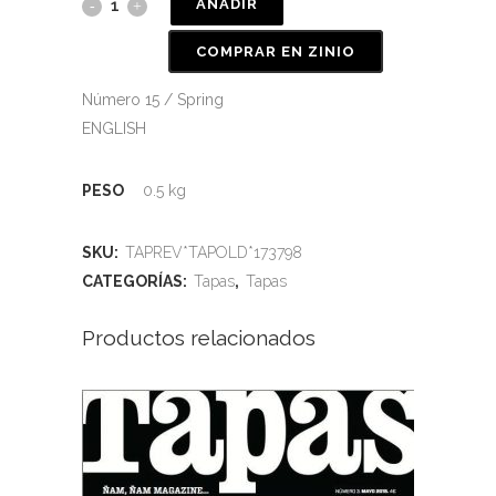
AÑADIR
COMPRAR EN ZINIO
Número 15 / Spring
ENGLISH
PESO
0.5 kg
SKU:
TAPREV*TAPOLD*173798
CATEGORÍAS:
Tapas
,
Tapas
Productos relacionados