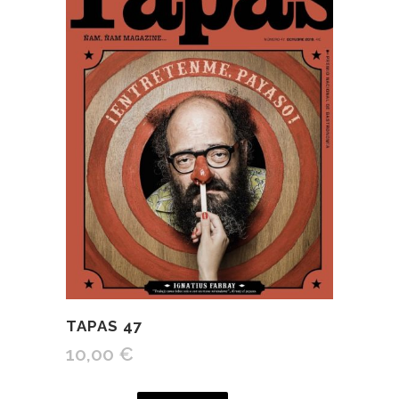
TAPAS 47
10,00
€