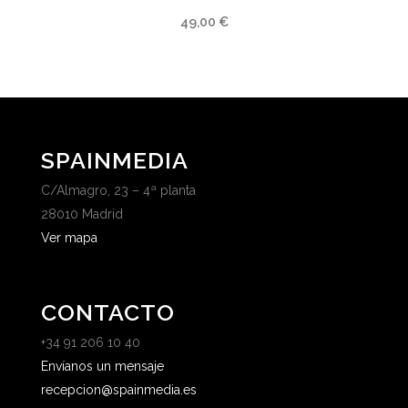
49,00
€
SPAINMEDIA
C/Almagro, 23 – 4ª planta
28010 Madrid
Ver mapa
CONTACTO
+34 91 206 10 40
Envíanos un mensaje
recepcion@spainmedia.es