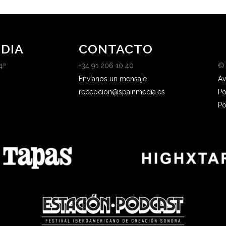
DIA
CONTACTO
4ª
+34 91 206 10 40
©
Envíanos un mensaje
Av
recepcion@spainmedia.es
Po
Po