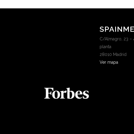
SPAINME
C/Almagro, 23 – 
planta
28010 Madrid
Ver mapa