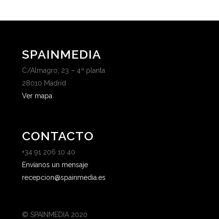
SPAINMEDIA
C/Almagro, 23 – 4ª planta
28010 Madrid
Ver mapa
CONTACTO
+34 91 206 10 40
Envíanos un mensaje
recepcion@spainmedia.es
© SPAINMEDIA 2020