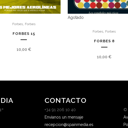
Agotado
,
Forbes
Forbes
,
Forbes
Forbes
FORBES 15
FORBES 8
10,00
€
10,00
€
DIA
CONTACTO
4ª
+34 91 206 10 40
©
Envíanos un mensaje
Av
recepcion@spainmedia.es
Po