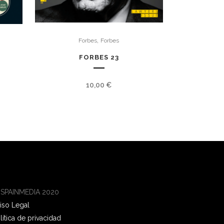
,
Forbes
Forbes
FORBES 23
10,00
€
 SPAINMEDIA 2020
iso Legal
lítica de privacidad