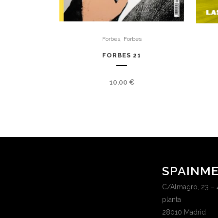
,
Forbes
Forbes
FORBES 21
10,00
€
SPAINME
C/Almagro, 23 – 
planta
28010 Madrid