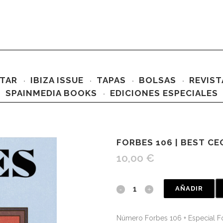
TAR
IBIZA ISSUE
TAPAS
BOLSAS
REVIST
SPAINMEDIA BOOKS
EDICIONES ESPECIALES
FORBES 106 | BEST CE
10,00
€
AÑADIR
Número Forbes 106 + Especial 