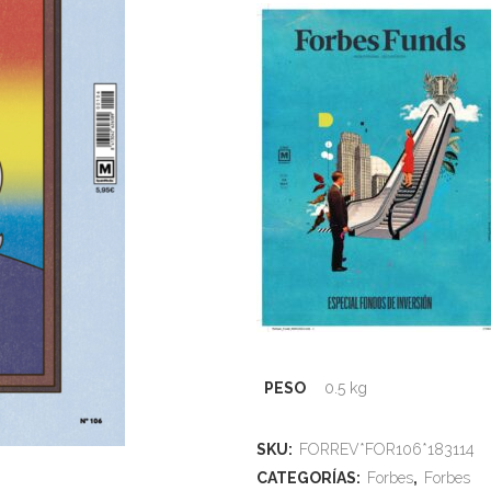
PESO
0.5 kg
SKU:
FORREV*FOR106*183114
CATEGORÍAS:
Forbes
,
Forbes