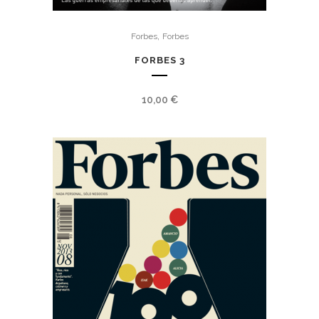
,
Forbes
Forbes
FORBES 3
10,00
€