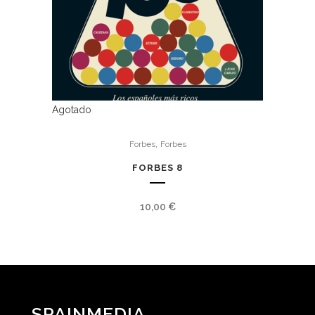
Agotado
,
Forbes
Forbes
FORBES 8
10,00
€
SPAINMEDIA