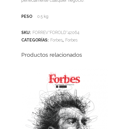
perfectamente cualquier negocio.
PESO
0.5 kg
SKU:
FORREV*FOROLD*42064
CATEGORÍAS:
Forbes
,
Forbes
Productos relacionados