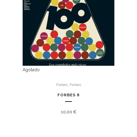
Agotado
,
Forbes
Forbes
FORBES 8
10,00
€