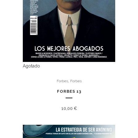
Agotado
,
Forbes
Forbes
FORBES 13
10,00
€