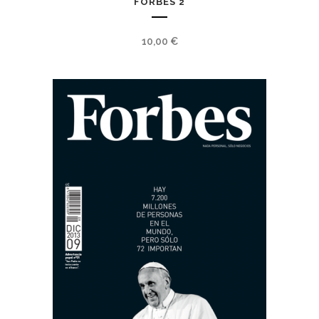
FORBES 2
10,00
€