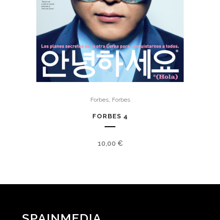
,
Forbes
Forbes
FORBES 4
10,00
€
SPAINMEDIA