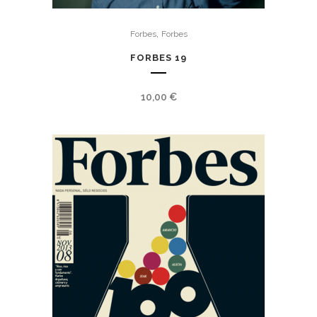
,
Forbes
Forbes
FORBES 19
10,00
€