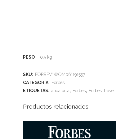
PESO
0.5 kg
SKU:
FORREV*WOM06*191557
CATEGORÍA:
Forbes
ETIQUETAS:
andalucía
,
Forbes
,
Forbes Travel
Productos relacionados