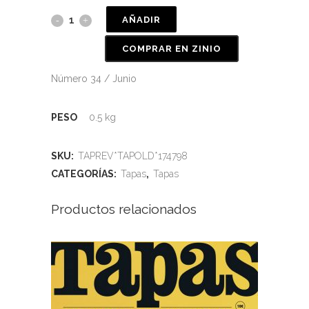
AÑADIR
COMPRAR EN ZINIO
Número 34 / Junio
PESO
0.5 kg
SKU:
TAPREV*TAPOLD*174798
CATEGORÍAS:
Tapas
,
Tapas
Productos relacionados