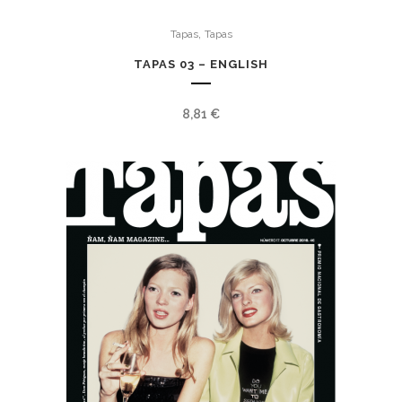
,
Tapas
Tapas
TAPAS 03 – ENGLISH
8,81
€