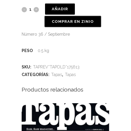
AÑADIR
COMPRAR EN ZINIO
Número 36 / Septiembre
PESO
0.5 kg
SKU:
TAPREV*TAPOLD*175613
CATEGORÍAS:
Tapas
,
Tapas
Productos relacionados