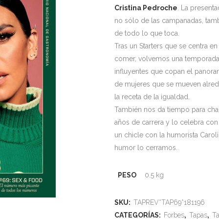
Cristina Pedroche
. La present
no sólo de las campanadas, tamb
de todo lo que toca.
Tras un Starters que se centra en
comer, volvemos una temporada 
influyentes que copan el panor
de mujeres que se mueven alred
la receta de la igualdad.
También nos da tiempo para char
años de carrera y lo celebra con
un chicle con la humorista Carol
humor lo cerramos.
PESO
0.5 kg
SKU:
TAPREV*TAP69*181196
CATEGORÍAS:
Forbes
,
Tapas
,
T