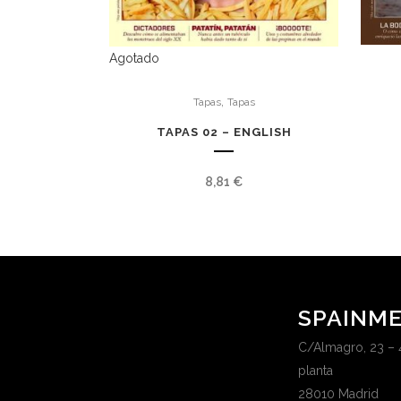
Agotado
,
Tapas
Tapas
TAPAS 02 – ENGLISH
8,81
€
SPAINME
C/Almagro, 23 – 
planta
28010 Madrid