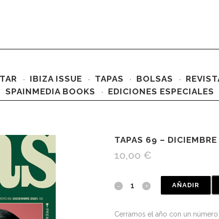
TAR
IBIZA ISSUE
TAPAS
BOLSAS
REVIST
SPAINMEDIA BOOKS
EDICIONES ESPECIALES
TAPAS 69 – DICIEMBRE
10,00
€
AÑADIR
Cerramos el año con un número 