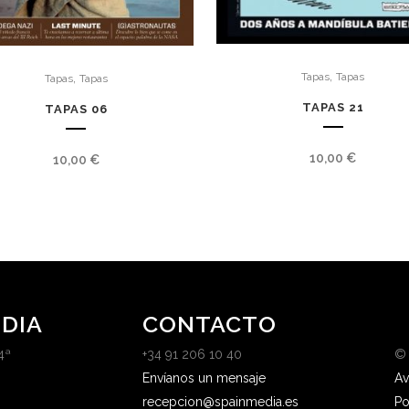
,
,
Tapas
Tapas
Tapas
Tapas
TAPAS 21
TAPAS 06
10,00
€
10,00
€
DIA
CONTACTO
4ª
+34 91 206 10 40
©
Envíanos un mensaje
Av
recepcion@spainmedia.es
Po