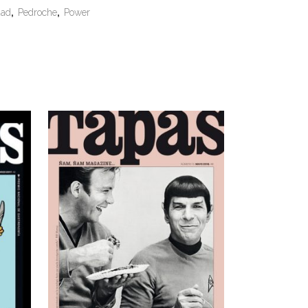
dad
,
Pedroche
,
Power