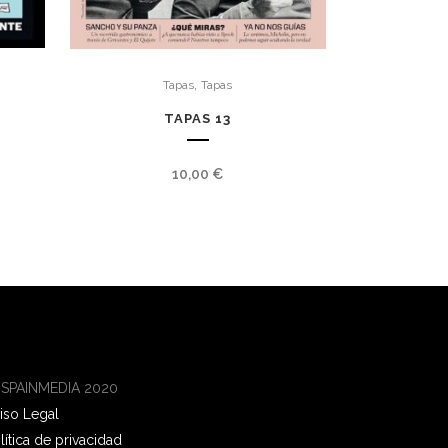
,
Tapas
Tapas
TAPAS 13
10,00
€
 SPAINMEDIA 2020
iso Legal
lítica de privacidad