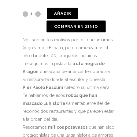
AÑADIR
COMPRAR EN ZINIO
Nos sobran los motivos por los que amamos
(y gozamos) España, pero comenzamos el
año dándote 100, croquetas incluidas.
Le seguimos la pista a la
trufa negra de
Aragón
que acaba de arrancar temporada y
al restaurante donde el escritor y cineasta
Pier Paolo Pasolini
celebró su última cena.
Te hablamos de esos
robos que han
marcado la historia
(lamentablemente) de
reconocidos restaurantes y que parecen estar
a la orden del día.
Rescatamos
míticos posavasos
que han sido
protagonistas de una larga historia de amores