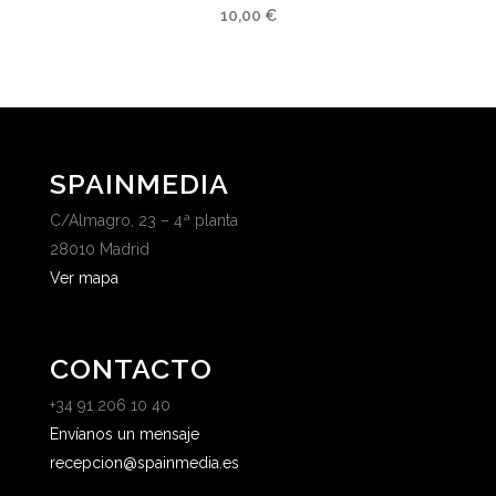
10,00
€
SPAINMEDIA
C/Almagro, 23 – 4ª planta
28010 Madrid
Ver mapa
CONTACTO
+34 91 206 10 40
Envíanos un mensaje
recepcion@spainmedia.es