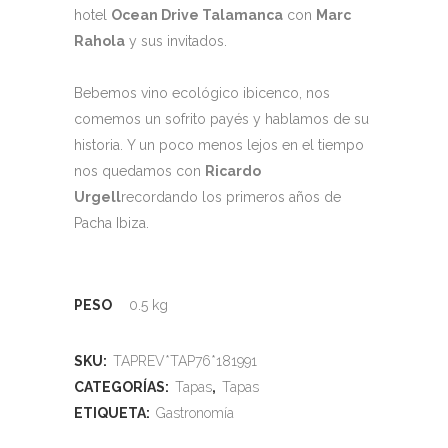
hotel
Ocean Drive Talamanca
con
Marc
Rahola
y sus invitados.
Bebemos vino ecológico ibicenco, nos
comemos un sofrito payés y hablamos de su
historia. Y un poco menos lejos en el tiempo
nos quedamos con
Ricardo
Urgell
recordando los primeros años de
Pacha Ibiza.
PESO
0.5 kg
SKU:
TAPREV*TAP76*181991
CATEGORÍAS:
Tapas
,
Tapas
ETIQUETA:
Gastronomía