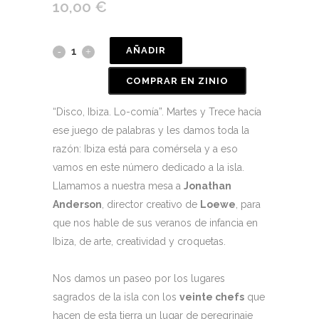
10,00
€
AÑADIR
COMPRAR EN ZINIO
“Disco, Ibiza. Lo-comía”. Martes y Trece hacía
ese juego de palabras y les damos toda la
razón: Ibiza está para comérsela y a eso
vamos en este número dedicado a la isla.
Llamamos a nuestra mesa a
Jonathan
Anderson
, director creativo de
Loewe
, para
que nos hable de sus veranos de infancia en
Ibiza, de arte, creatividad y croquetas.
Nos damos un paseo por los lugares
sagrados de la isla con los
veinte chefs
que
hacen de esta tierra un lugar de peregrinaje