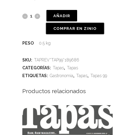
AÑADIR
COMPRAR EN ZINIO
PESO
0.5 kg
SKU:
TAPREV*TAP99*189686
CATEGORÍAS:
Tapas
,
Tapas
ETIQUETAS:
Gastronomía
,
Tapas
,
Tapas 99
Productos relacionados