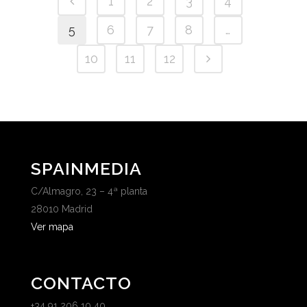
1
2
3
4
5
6
7
8
…
10
11
12
SPAINMEDIA
C/Almagro, 23 – 4ª planta
28010 Madrid
Ver mapa
CONTACTO
+34 91 206 10 40