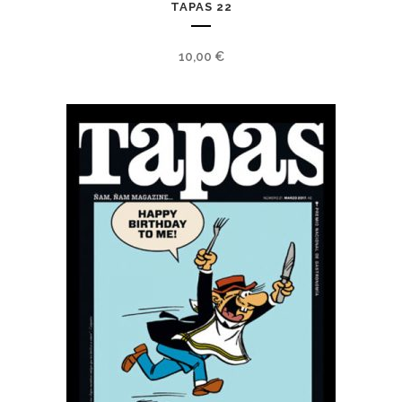
TAPAS 22
10,00
€