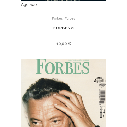
Agotado
,
Forbes
Forbes
FORBES 8
10,00
€