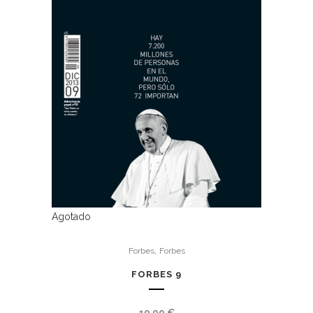
Agotado
,
Forbes
Forbes
FORBES 9
10,00
€