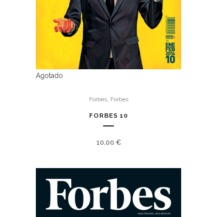
Agotado
,
Forbes
Forbes
FORBES 10
10,00
€