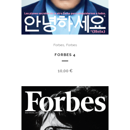
,
Forbes
Forbes
FORBES 4
10,00
€