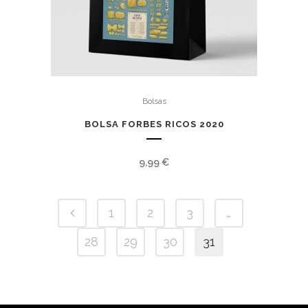
Bolsas
BOLSA FORBES RICOS 2020
9,99
€
1
2
3
…
28
29
30
31