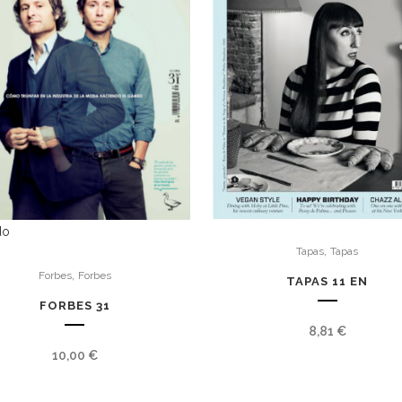
do
,
Tapas
Tapas
,
Forbes
Forbes
TAPAS 11 EN
FORBES 31
8,81
€
10,00
€