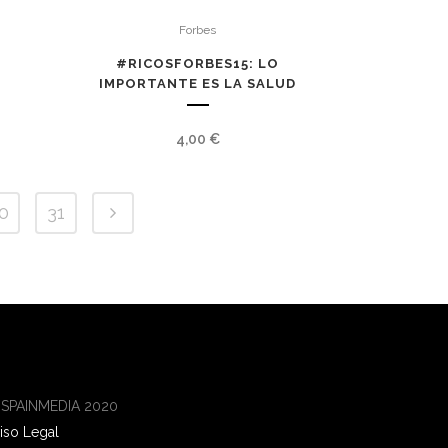
Forbes
#RICOSFORBES15: LO
IMPORTANTE ES LA SALUD
4,00
€
0
31
 SPAINMEDIA 2020
iso Legal