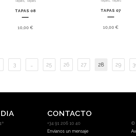
,
Tapas
Tapas
Tapas
Tapas
TAPAS 07
TAPAS 08
10,00
€
10,00
€
3
…
25
26
27
28
29
3
DIA
CONTACTO
4ª
+34 91 206 10 40
©
Envíanos un mensaje
Av