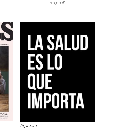
10,00
€
Agotado