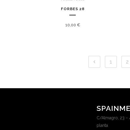
FORBES 28
10,00
€
1
2
SPAINME
C/Almagro, 23 – 
planta