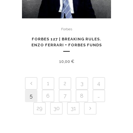
Forbes
FORBES 127 | BREAKING RULES.
ENZO FERRARI + FORBES FUNDS
10,00
€
1
2
3
4
5
6
7
8
…
29
30
31