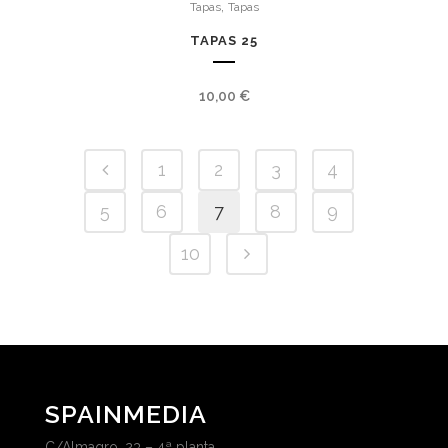
,
Tapas
Tapas
TAPAS 25
10,00
€
1
2
3
4
5
6
7
8
9
10
SPAINMEDIA
C/Almagro, 23 – 4ª planta